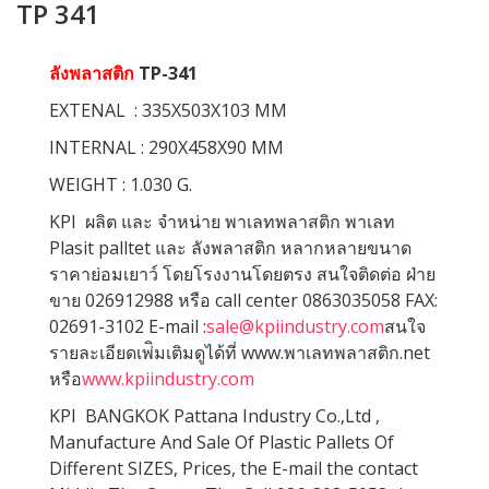
TP 341
ลังพลาสติก
TP-341
EXTENAL : 335X503X103 MM
INTERNAL : 290X458X90 MM
WEIGHT : 1.030 G.
KPI ผลิต และ จำหน่าย พาเลทพลาสติก พาเลท
Plasit palltet และ ลังพลาสติก หลากหลายขนาด
ราคาย่อมเยาว์ โดยโรงงานโดยตรง สนใจติดต่อ ฝ่าย
ขาย 026912988 หรือ call center 0863035058 FAX:
02691-3102 E-mail :
sale@kpiindustry.com
สนใจ
รายละเอียดเพ่ิมเติมดูได้ที่ www.พาเลทพลาสติก.net
หรือ
www.kpiindustry.com
KPI BANGKOK Pattana Industry Co.,Ltd ,
Manufacture And Sale Of Plastic Pallets Of
Different SIZES, Prices, the E-mail the contact