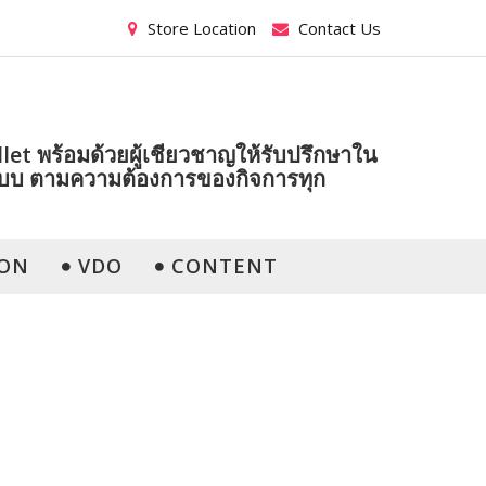
Store Location
Contact Us
et พร้อมด้วยผู้เชียวชาญให้รับปรึกษาใน
แบบ ตามความต้องการของกิจการทุก
ON
VDO
CONTENT