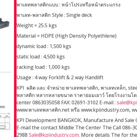
พาเลทพลาสติกแบบ : หน้าโปร่งหรือหน้าตระแกรง
พาเลท-พลาสติก Style : Single deck
Weight = 25.5 kgs
Material = HDPE (High Density Polyethlene)
dynamic load : 1,500 kgs
static load : 4,500 kgs
racking load : 1,000 kgs
Usage : 4 way Forklift & 2 way Handlift
KPI ผลิต และ จำหน่าย พาเลทพลาสติก, พาเลทเหล็ก, steel pa
พลาสติก หลากหลายขนาด ราคาย่อมเยาว์ โดยโรงงานโดยต
center 0863035058 FAX: 02691-3102 E-mail :
sale@kpi
www.พาเลทพลาสติก.net หรือ www.kpiindustry.com, w
KPI Development BANGKOK, Manufacture And Sale Of Pl
E-mail the contact Middle The Center The Call 086-30
2988
Sale@kpiindustry.com
.
More details The for th