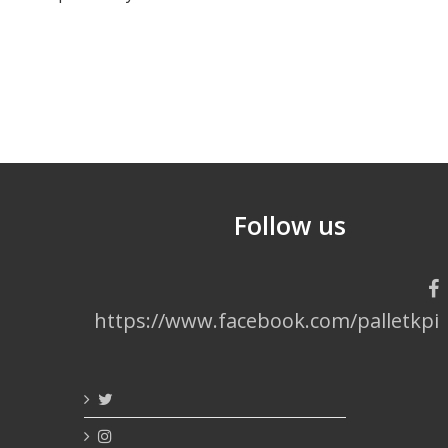
Follow us
https://www.facebook.com/palletkpi