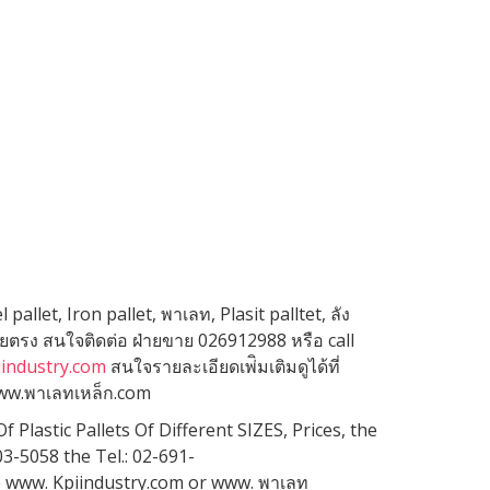
llet, Iron pallet, พาเลท, Plasit palltet, ลัง
รง สนใจติดต่อ ฝ่ายขาย 026912988 หรือ call
industry.com
สนใจรายละเอียดเพ่ิมเติมดูได้ที่
ww.พาเลทเหล็ก.com
astic Pallets Of Different SIZES, Prices, the
3-5058 the Tel.: 02-691-
e www. Kpiindustry.com or www. พาเลท