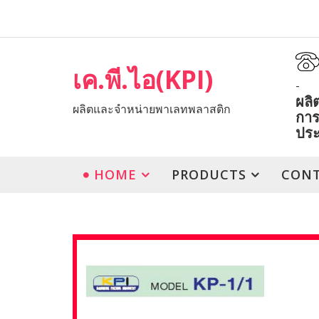
เค.พี.ไอ(KPI)
-
ผลิ
ผลิตและจำหน่ายพาเลทพลาสติก
การ
ปร
HOME
PRODUCTS
CON