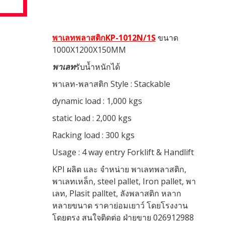
พาเลทพลาสติกKP-1012N/1S
ขนาด
1000X1200X150MM
พาเลท
รับน้ำหนักได้
พาเลท-พลาสติก Style : Stackable
dynamic load : 1,000 kgs
static load : 2,000 kgs
Racking load : 300 kgs
Usage : 4 way entry Forklift & Handlift
KPI ผลิต และ จำหน่าย พาเลทพลาสติก,
พาเลทเหล็ก, steel pallet, Iron pallet, พา
เลท, Plasit palltet, ลังพลาสติก หลาก
หลายขนาด ราคาย่อมเยาว์ โดยโรงงาน
โดยตรง สนใจติดต่อ ฝ่ายขาย 026912988