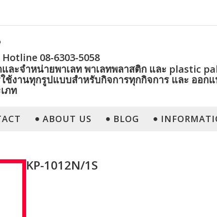
Hotline 08-6303-5058
ตและจำหน่ายพาเลท พาเลทพลาสติก และ plastic pall
ใช้งานทุกรูปแบบสำหรับกิจการทุกกิจการ และ ออก
ะเภท
TACT
ABOUT US
BLOG
INFORMATI
KP-1012N/1S