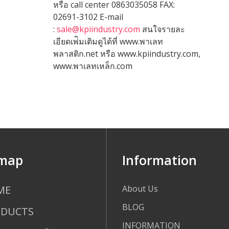
หรือ call center 0863035058 FAX:
02691-3102 E-mail
:
sale@kpiindustry.com
สนใจรายละ
เอียดเพ่ิมเติมดูได้ที่ www.พาเลท
พลาสติก.net หรือ www.kpiindustry.com,
www.พาเลทเหล็ก.com
emap
Information
ME
About Us
BLOG
ODUCTS
INFORMATION