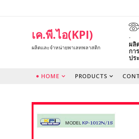
เค.พี.ไอ(KPI)
-
ผลิ
ผลิตและจำหน่ายพาเลทพลาสติก
การ
ปร
HOME
PRODUCTS
CON