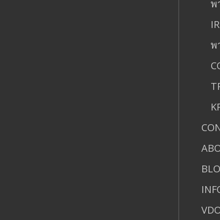
พ
I
พ
C
T
K
CO
ABO
BL
INF
VD