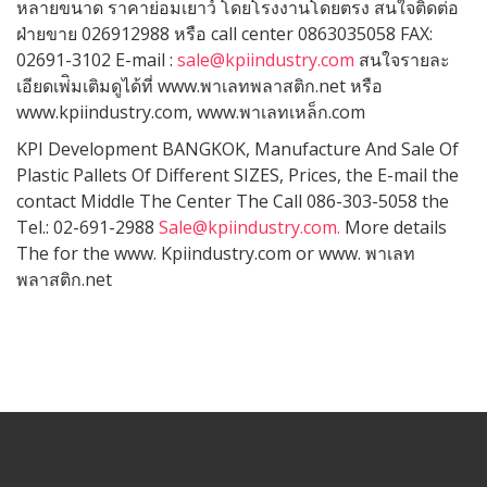
หลายขนาด ราคาย่อมเยาว์ โดยโรงงานโดยตรง สนใจติดต่อ
ฝ่ายขาย 026912988 หรือ call center 0863035058 FAX:
02691-3102 E-mail :
sale@kpiindustry.com
สนใจรายละ
เอียดเพ่ิมเติมดูได้ที่ www.พาเลทพลาสติก.net หรือ
www.kpiindustry.com, www.พาเลทเหล็ก.com
KPI Development BANGKOK, Manufacture And Sale Of
Plastic Pallets Of Different SIZES, Prices, the E-mail the
contact Middle The Center The Call 086-303-5058 the
Tel.: 02-691-2988
Sale@kpiindustry.com
.
More details
The for the www. Kpiindustry.com or www. พาเลท
พลาสติก.net