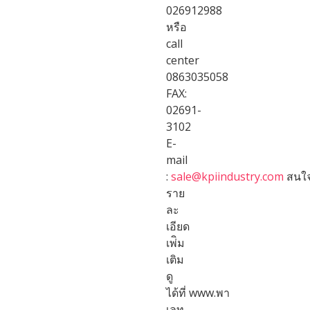
026912988
หรือ
call
center
0863035058
FAX:
02691-
3102
E-
mail
:
sale@kpiindustry.com
สนใ
ราย
ละ
เอียด
เพ่ิม
เติม
ดู
ได้ที่ www.พา
เลท