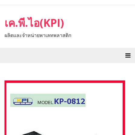
เค.พี.ไอ(KPI)
ผลิตและจำหน่ายพาเลทพลาสติก