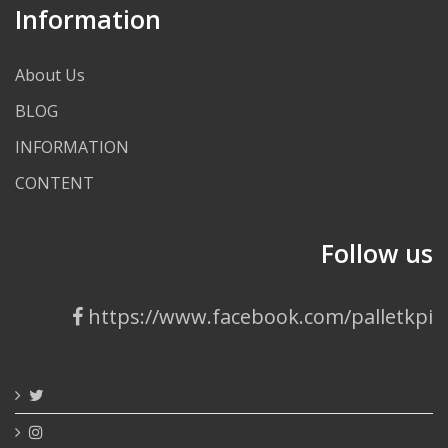
Information
About Us
BLOG
INFORMATION
CONTENT
Follow us
https://www.facebook.com/palletkpi