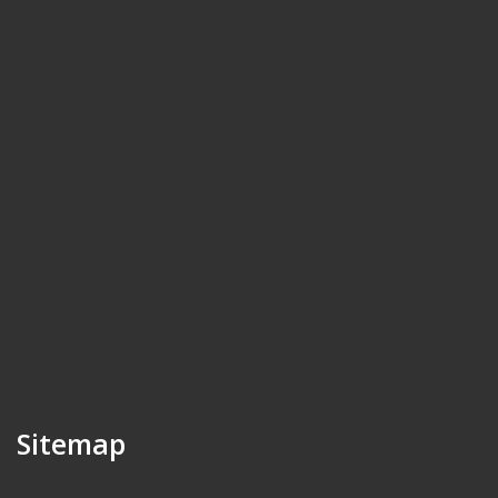
Sitemap