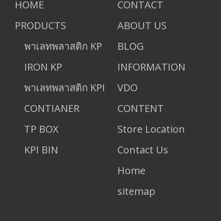
HOME
CONTACT
PRODUCTS
ABOUT US
พาเลทพลาสติก KP
BLOG
IRON KP
INFORMATION
พาเลทพลาสติก KPI
VDO
CONTIANER
CONTENT
TP BOX
Store Location
KPI BIN
Contact Us
Home
sitemap