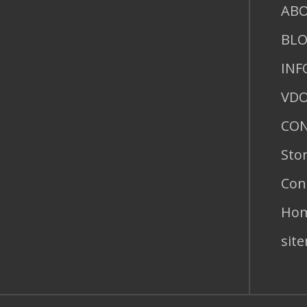
ABO
BL
INF
VD
CO
Sto
Con
Ho
sit