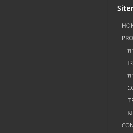
Sit
HO
PR
พ
I
พ
C
T
K
CO