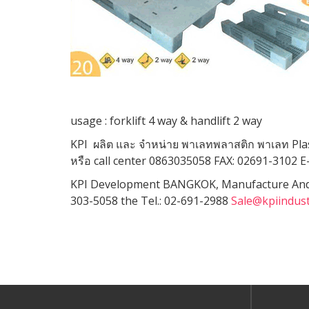
usage : forklift 4 way & handlift 2 way
KPI ผลิต และ จำหน่าย พาเลทพลาสติก พาเลท Pla
หรือ call center 0863035058 FAX: 02691-3102 E-
KPI Development BANGKOK, Manufacture And Sale
303-5058 the Tel.: 02-691-2988
Sale@kpiindus