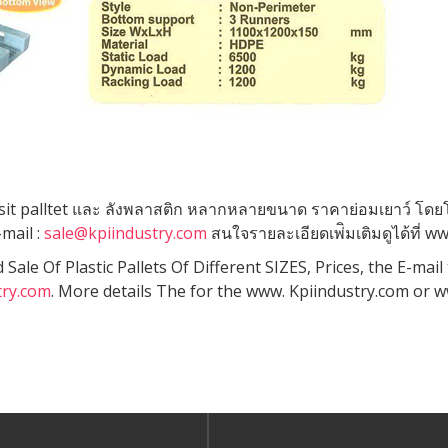
sit palltet และ ลังพลาสติก หลากหลายขนาด ราคาย่อมเยาว์ โด
mail :
sale@kpiindustry.com
สนใจรายละเอียดเพ่ิมเติมดูได้ที่ 
 Of Plastic Pallets Of Different SIZES, Prices, the E-mail 
try.com
. More details The for the www. Kpiindustry.com or 